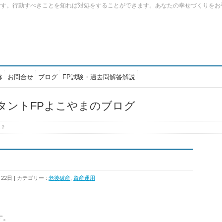
です。行動すべきことを知れば対処をすることができます。あなたの幸せづくりをお
修
お問合せ
ブログ
FP試験・過去問解答解説
タントFPよこやまのブログ
は？
月22日
カテゴリー :
老後破産
,
資産運用
す。