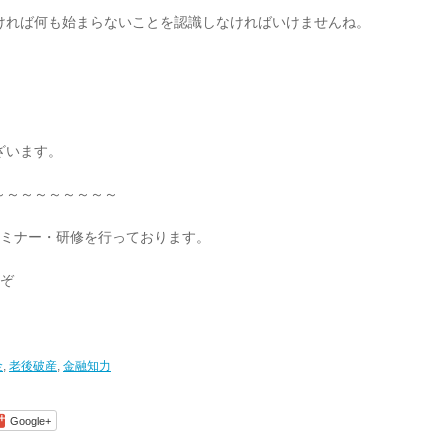
ければ何も始まらないことを認識しなければいけませんね。
ざいます。
～～～～～～～～～
セミナー・研修を行っております。
うぞ
金
,
老後破産
,
金融知力
Google+