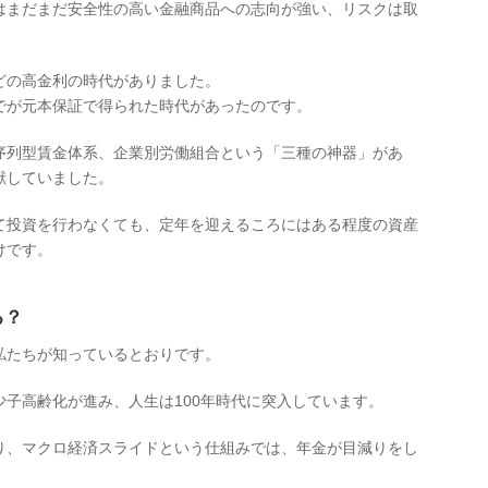
はまだまだ安全性の高い金融商品への志向が強い、リスクは取
。
どの高金利の時代がありました。
でが元本保証で得られた時代があったのです。
序列型賃金体系、企業別労働組合という「三種の神器」があ
献していました。
て投資を行わなくても、定年を迎えるころにはある程度の資産
けです。
る？
私たちが知っているとおりです。
子高齢化が進み、人生は100年時代に突入しています。
り、マクロ経済スライドという仕組みでは、年金が目減りをし