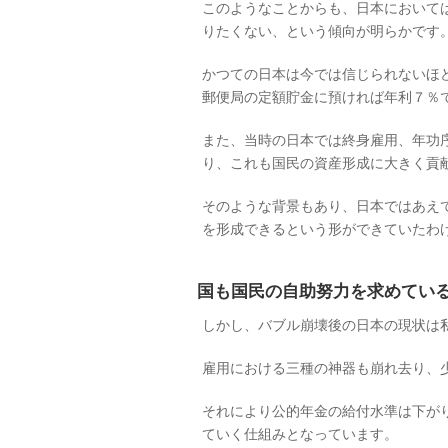
このようなことからも、日本において
りたくない、という傾向が明らかです
かつての日本は今では信じられないほ
郵便局の定額貯金に預ければ年利７％
また、当時の日本では終身雇用、年功
り、これも国民の資産形成に大きく貢
そのような背景もあり、日本ではあえ
を形成できるという形ができていたわ
国も国民の自助努力を求めてい
しかし、バブル崩壊後の日本の現状は
雇用における三種の神器も崩れ去り、少
それにより公的年金の給付水準は下が
ていく仕組みとなっています。