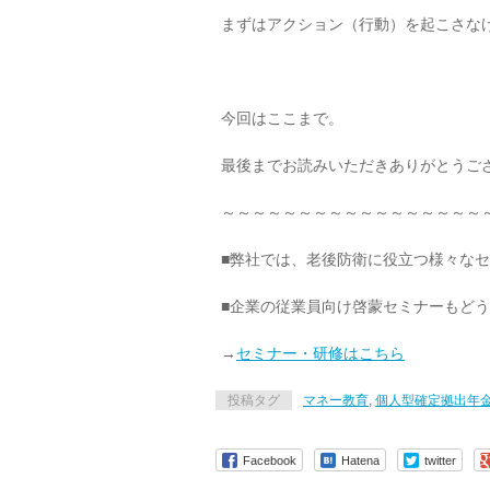
まずはアクション（行動）を起こさな
今回はここまで。
最後までお読みいただきありがとうご
～～～～～～～～～～～～～～～～～
■弊社では、老後防衛に役立つ様々な
■企業の従業員向け啓蒙セミナーもど
→
セミナー・研修はこちら
投稿タグ
マネー教育
,
個人型確定拠出年
Facebook
Hatena
twitter